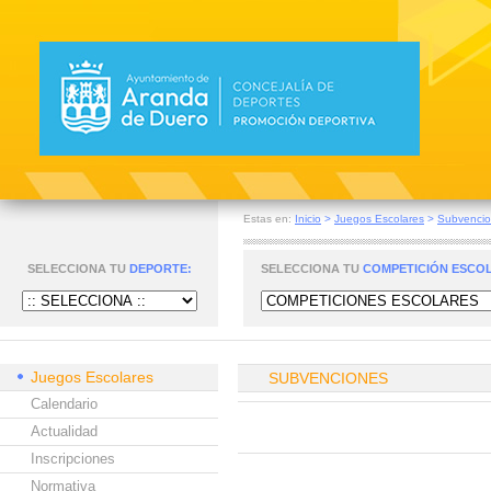
Estas en:
Inicio
>
Juegos Escolares
>
Subvenci
SELECCIONA TU
DEPORTE:
SELECCIONA TU
COMPETICIÓN ESCO
Juegos Escolares
SUBVENCIONES
Calendario
Actualidad
Inscripciones
Normativa