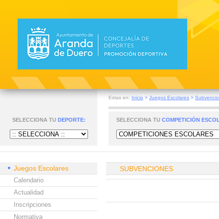
Estas en:
Inicio
>
Juegos Escolares
>
Subvenci
SELECCIONA TU
DEPORTE:
SELECCIONA TU
COMPETICIÓN ESCO
Juegos Escolares
SUBVENCIONES
Calendario
Actualidad
Inscripciones
Normativa