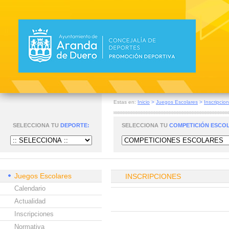
Estas en:
Inicio
>
Juegos Escolares
>
Inscripcio
SELECCIONA TU
DEPORTE:
SELECCIONA TU
COMPETICIÓN ESCO
Juegos Escolares
INSCRIPCIONES
Calendario
Actualidad
Inscripciones
Normativa