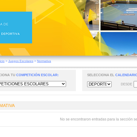
icio
>
Juegos Escolares
>
Normativa
CIONA TU
COMPETICIÓN ESCOLAR:
SELECCIONA EL
CALENDARIO
DESDE
MATIVA
No se encontraron entradas para la sección s