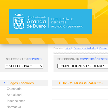
Estas en:
Inicio
>
Cursos y actividades
>
Cursos 
SELECCIONA TU
DEPORTE:
SELECCIONA TU
COMPETICIÓN ESCO
Juegos Escolares
CURSOS MONOGRAFICOS
Calendario
Actualidad
Inscripciones
Normativa