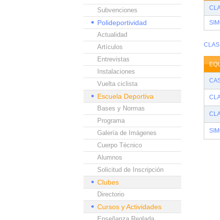
CL
Subvenciones
Polideportividad
SI
Actualidad
CLAS
Artículos
Entrevistas
EQ
Instalaciones
CAS
Vuelta ciclista
Escuela Deportiva
CLA
Bases y Normas
CL
Programa
SI
Galería de Imágenes
Cuerpo Técnico
Alumnos
Solicitud de Inscripción
Clubes
Directorio
Cursos y Actividades
Enseñanza Reglada