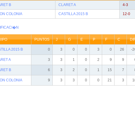
ARET B
CLARET A
4-3
MON COLONIA
CASTILLA 2015 B
12-0
IFICACI�N
UIPO
PUNTOS
J
G
E
P
F
C
DIF
TILLA 2015 B
0
3
0
0
3
0
26
-2
RET A
3
3
1
0
2
9
9
ARET B
6
3
2
0
1
15
7
MON COLONIA
9
3
3
0
0
21
3
1