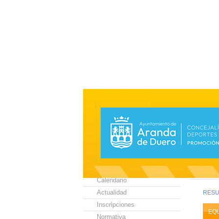
Estas en:
In
SELECCIONA TU
DEPORTE:
SELEC
Juegos Escolares
BENJ
Calendario
Actualidad
RESU
Inscripciones
EQ
Normativa