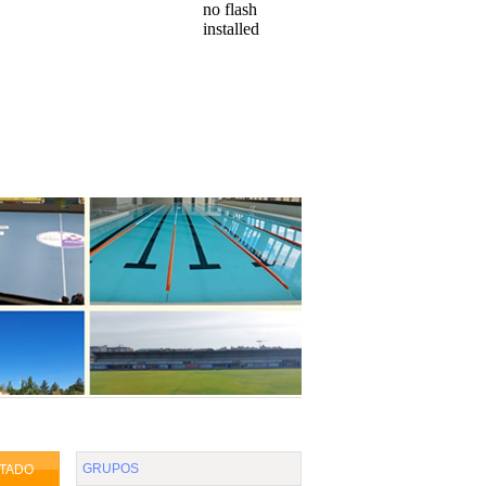
no flash
installed
Enviar
|
Imprimir
 DE COMPETICIONES
QUE QUIERES VER:
HASTA
GRUPOS
TADO