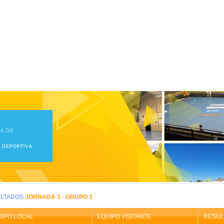
icio
>
BENJAMIN FUTBOL SALA/Benjamín Mixto
CIONA TU
COMPETICIÓN ESCOLAR:
SELECCIONA EL
CALENDARIO
DESDE
AMIN FUTBOL SALA/Benjamín Mixto
LTADOS
JORNADA 3 - GRUPO 3
UIPO LOCAL
EQUIPO VISITANTE
RESUL