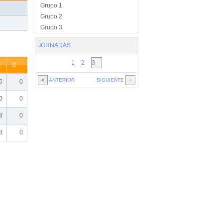
Grupo 1
Grupo 2
Grupo 3
JORNADAS
1
2
3
.
S
ANTERIOR
SIGUIENTE
6
0
0
0
8
0
8
0