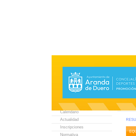
Estas en:
In
SELECCIONA TU
DEPORTE:
SELEC
Juegos Escolares
ALEV
Calendario
Actualidad
RESU
Inscripciones
EQ
Normativa