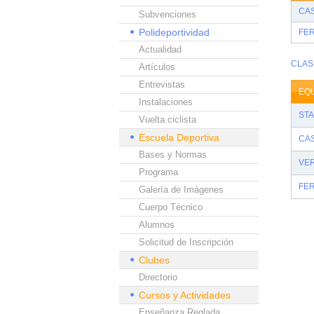
CAS
Subvenciones
Polideportividad
FE
Actualidad
CLAS
Artículos
Entrevistas
EQ
Instalaciones
STA
Vuelta ciclista
Escuela Deportiva
CAS
Bases y Normas
VE
Programa
FE
Galería de Imágenes
Cuerpo Técnico
Alumnos
Solicitud de Inscripción
Clubes
Directorio
Cursos y Actividades
Enseñanza Reglada