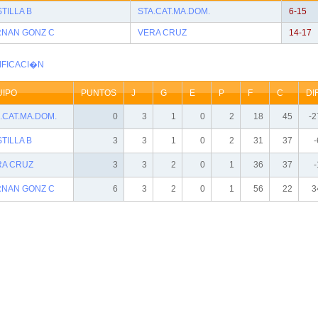
TILLA B
STA.CAT.MA.DOM.
6-15
RNAN GONZ C
VERA CRUZ
14-17
IFICACI�N
UIPO
PUNTOS
J
G
E
P
F
C
DIF
.CAT.MA.DOM.
0
3
1
0
2
18
45
-2
TILLA B
3
3
1
0
2
31
37
-
RA CRUZ
3
3
2
0
1
36
37
-
RNAN GONZ C
6
3
2
0
1
56
22
3