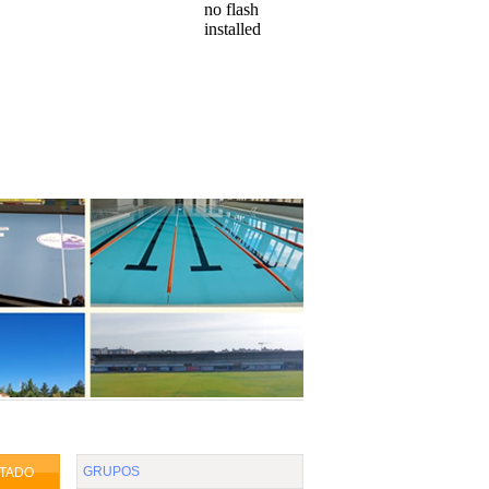
no flash
installed
Enviar
|
Imprimir
 DE COMPETICIONES
QUE QUIERES VER:
HASTA
GRUPOS
TADO