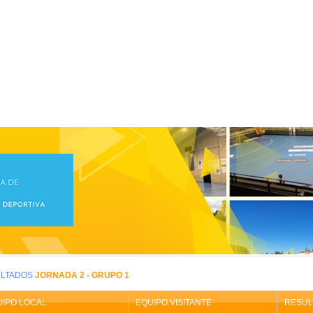
icio
>
ALEVIN BALONMANO/Alevín Mixto
CIONA TU
COMPETICIÓN ESCOLAR:
SELECCIONA EL
CALENDARIO
DESDE
IN BALONMANO/Alevín Mixto
LTADOS
JORNADA 2 - GRUPO 1
UIPO LOCAL
EQUIPO VISITANTE
RESUL