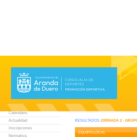
Estas en:
Inicio
>
PREBENJAMIN BALONCESTO/P
SELECCIONA TU
DEPORTE:
SELECCIONA TU
COMPETICIÓN ESCO
Juegos Escolares
PREBENJAMIN BALONCESTO/Pr
Calendario
Actualidad
RESULTADOS
JORNADA 2 - GRUP
Inscripciones
EQUIPO LOCAL
Normativa