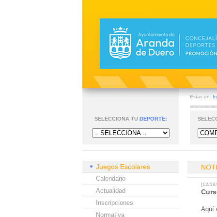
Estas en:
In
SELECCIONA TU
DEPORTE:
SELEC
Juegos Escolares
NOT
Calendario
[12/1
Actualidad
Curs
Inscripciones
Aquí 
Normativa