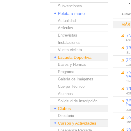
Subvenciones
Pelota a mano
Autor
Actualidad
MÁS
Artículos
Entrevistas
[7/
ABI
Instalaciones
[7/
Vuelta ciclista
¡EL
Escuela Deportiva
[7/
Bases y Normas
CON
Programa
[7
MA
Galería de Imágenes
FI
Cuerpo Técnico
[7/
Alumnos
HO
Solicitud de Inscripción
[6/
Tra
Clubes
DON
Directorio
[6/
IM
Cursos y Actividades
[6
Enseñanza Reglada