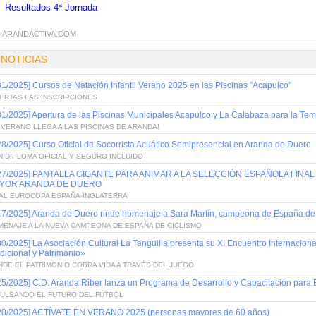
Resultados 4ª Jornada
:
ARANDACTIVA.COM
 NOTICIAS
31/2025] Cursos de Natación Infantil Verano 2025 en las Piscinas "Acapulco"
ERTAS LAS INSCRIPCIONES
31/2025] Apertura de las Piscinas Municipales Acapulco y La Calabaza para la T
 VERANO LLEGA A LAS PISCINAS DE ARANDA!
28/2025] Curso Oficial de Socorrista Acuático Semipresencial en Aranda de Duero
 DIPLOMA OFICIAL Y SEGURO INCLUIDO
/27/2025] PANTALLA GIGANTE PARA ANIMAR A LA SELECCIÓN ESPAÑOLA FIN
YOR ARANDA DE DUERO
NAL EUROCOPA ESPAÑA-INGLATERRA
17/2025] Aranda de Duero rinde homenaje a Sara Martín, campeona de España de 
MENAJE A LA NUEVA CAMPEONA DE ESPAÑA DE CICLISMO
30/2025] La Asociación Cultural La Tanguilla presenta su XI Encuentro Internacion
dicional y Patrimonio»
DE EL PATRIMONIO COBRA VIDA A TRAVÉS DEL JUEGO
25/2025] C.D. Aranda Riber lanza un Programa de Desarrollo y Capacitación para 
PULSANDO EL FUTURO DEL FÚTBOL
/20/2025] ACTÍVATE EN VERANO 2025 (personas mayores de 60 años)