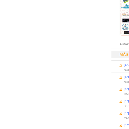
Autor
MÁS
[4
NO
[4
NO
[4
CA
[4
JOR
[4
CA
[4/