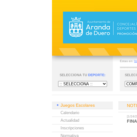
Estas en:
In
SELECCIONA TU
DEPORTE:
SELEC
Juegos Escolares
NOT
Calendario
[1/24
Actualidad
FIN
Inscripciones
Normativa