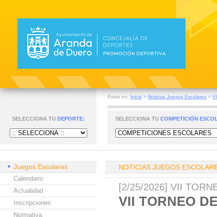
Estas en:
Inicio
>
Noticias Juegos Escolares
>
V
SELECCIONA TU
DEPORTE:
SELECCIONA TU
COMPETICIÓN ESCO
Juegos Escolares
NOTICIAS JUEGOS ESCOLAR
Calendario
[2/25/2026] VII TOR
Actualidad
VII TORNEO D
Inscripciones
Normativa