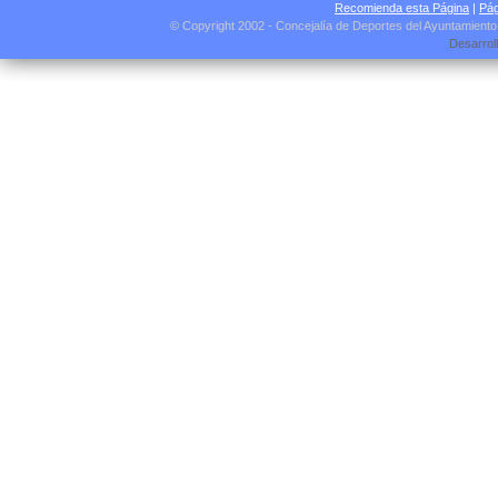
Recomienda esta Página
|
Pág
© Copyright 2002 - Concejalía de Deportes del Ayuntamient
Desarrol