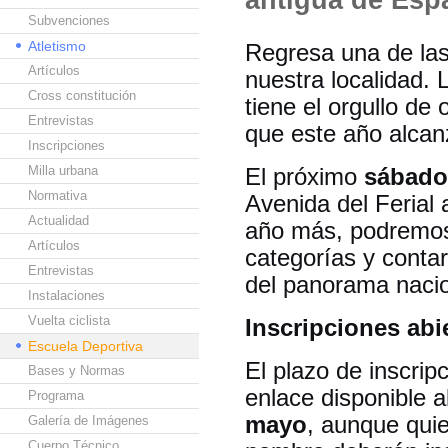
Subvenciones
Atletismo
Regresa una de la
Artículos
nuestra localidad.
Cross constitución
tiene el orgullo de
Entrevistas
que este año alca
Inscripciones
Milla urbana
El próximo
sábado
Normativa
Avenida del Ferial 
Actualidad
año más, podremos 
Artículos
categorías y contar
Entrevistas
del panorama nacion
Instalaciones
Vuelta ciclista
Inscripciones abi
Escuela Deportiva
El plazo de inscrip
Bases y Normas
enlace disponible al
Programa
mayo
, aunque quie
Galería de Imágenes
Cuerpo Técnico