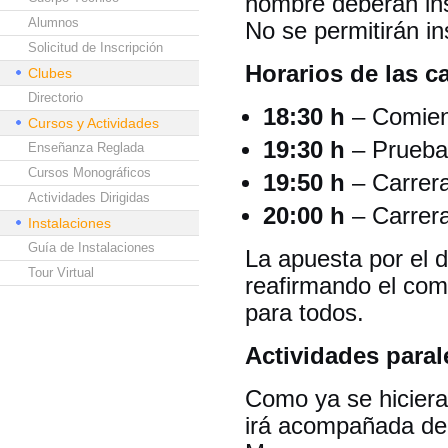
nombre deberán ins
Alumnos
No se permitirán in
Solicitud de Inscripción
Horarios de las c
Clubes
Directorio
18:30 h
– Comienz
Cursos y Actividades
19:30 h
– Prueba 
Enseñanza Reglada
Cursos Monográficos
19:50 h
– Carrera
Actividades Dirigidas
20:00 h
– Carrera
Instalaciones
Guía de Instalaciones
La apuesta por el 
Tour Virtual
reafirmando el co
para todos.
Actividades paral
Como ya se hiciera 
irá acompañada de 