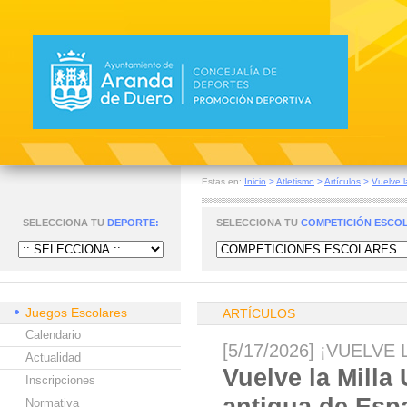
Estas en:
Inicio
>
Atletismo
>
Artículos
>
Vuelve l
SELECCIONA TU
DEPORTE:
SELECCIONA TU
COMPETICIÓN ESCO
Juegos Escolares
ARTÍCULOS
Calendario
[5/17/2026] ¡VUELV
Actualidad
Vuelve la Milla
Inscripciones
antigua de Espa
Normativa