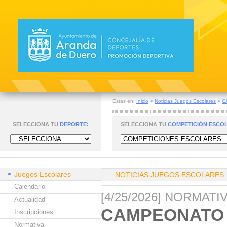
Estas en:
Inicio
>
Noticias Juegos Escolares
>
C
SELECCIONA TU
DEPORTE:
SELECCIONA TU
COMPETICIÓN ESCO
Juegos Escolares
NOTICIAS JUEGOS ESCOLARES
Calendario
[4/25/2026] NORMAT
Actualidad
CAMPEONATO 
Inscripciones
Normativa