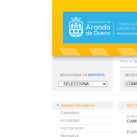
Estas en:
In
SELECCIONA TU
DEPORTE:
SELEC
Juegos Escolares
NOT
Calendario
[5/30
Actualidad
CAM
Inscripciones
El pr
Normativa