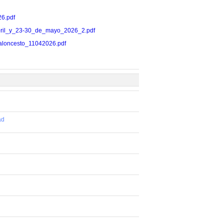
26.pdf
11_abril_y_23-30_de_mayo_2026_2.pdf
s_baloncesto_11042026.pdf
ad