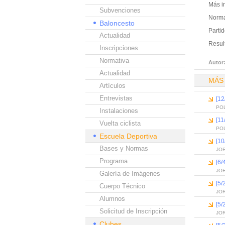
Más i
Subvenciones
Norma
Baloncesto
Partid
Actualidad
Result
Inscripciones
Normativa
Autor
Actualidad
MÁS
Artículos
Entrevistas
[12
PO
Instalaciones
[11
Vuelta ciclista
PO
Escuela Deportiva
[10
Bases y Normas
JO
Programa
[6/
JO
Galería de Imágenes
[5/
Cuerpo Técnico
JO
Alumnos
[5/
Solicitud de Inscripción
JO
Clubes