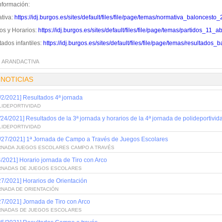
nformación:
tiva:
https://idj.burgos.es/sites/default/files/file/page/temas/normativa_baloncesto_
os y Horarios:
https://idj.burgos.es/sites/default/files/file/page/temas/partidos_
ados infantiles:
https://idj.burgos.es/sites/default/files/file/page/temas/resultado
:
ARANDACTIVA
 NOTICIAS
/2/2021] Resultados 4ª jornada
LIDEPORTIVIDAD
/24/2021] Resultados de la 3ª jornada y horarios de la 4ª jornada de polideportivid
LIDEPORTIVIDAD
/27/2021] 1ª Jornada de Campo a Través de Juegos Escolares
RNADA JUEGOS ESCOLARES CAMPO A TRAVÉS
4/2021] Horario jornada de Tiro con Arco
RNADAS DE JUEGOS ESCOLARES
27/2021] Horarios de Orientación
RNADA DE ORIENTACIÓN
27/2021] Jornada de Tiro con Arco
RNADAS DE JUEGOS ESCOLARES