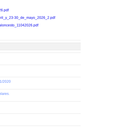
26.pdf
11_abril_y_23-30_de_mayo_2026_2.pdf
s_baloncesto_11042026.pdf
01/2020
lares.