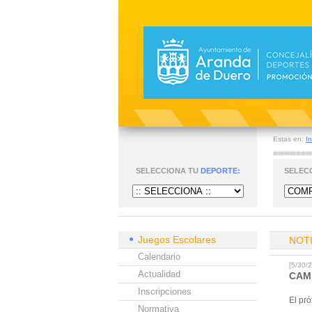
Estas en:
In
SELECCIONA TU
DEPORTE:
SELEC
Juegos Escolares
NOT
Calendario
[5/30
Actualidad
CAM
Inscripciones
El pr
Normativa