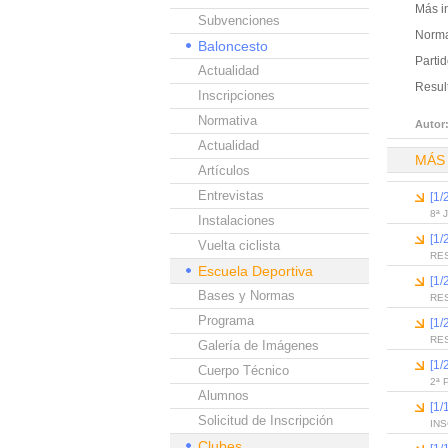
Más i
Subvenciones
Norma
Baloncesto
Partid
Actualidad
Result
Inscripciones
Normativa
Autor
Actualidad
MÁS
Artículos
Entrevistas
[1/
8ª 
Instalaciones
[1/
Vuelta ciclista
RE
Escuela Deportiva
[1/
Bases y Normas
RE
Programa
[1/
RE
Galería de Imágenes
[1/
Cuerpo Técnico
2ª 
Alumnos
[1/
Solicitud de Inscripción
IN
Clubes