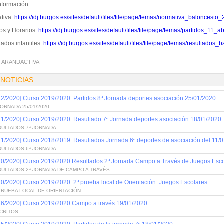
nformación:
tiva:
https://idj.burgos.es/sites/default/files/file/page/temas/normativa_baloncesto_
os y Horarios:
https://idj.burgos.es/sites/default/files/file/page/temas/partidos_
ados infantiles:
https://idj.burgos.es/sites/default/files/file/page/temas/resultado
:
ARANDACTIVA
 NOTICIAS
22/2020] Curso 2019/2020. Partidos 8ª Jornada deportes asociación 25/01/2020
JORNADA 25/01/2020
21/2020] Curso 2019/2020. Resultado 7ª Jornada deportes asociación 18/01/2020
SULTADOS 7ª JORNADA
21/2020] Curso 2018/2019. Resultados Jornada 6ª deportes de asociación del 11/
SULTADOS 6ª JORNADA
20/2020] Curso 2019/2020.Resultados 2ª Jornada Campo a Través de Juegos Esco
SULTADOS 2ª JORNADA DE CAMPO A TRAVÉS
20/2020] Curso 2019/2020. 2ª prueba local de Orientación. Juegos Escolares
PRUEBA LOCAL DE ORIENTACIÓN
16/2020] Curso 2019/2020 Campo a través 19/01/2020
SCRITOS