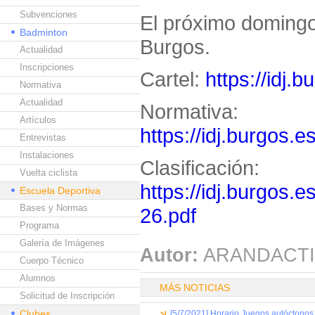
Subvenciones
El próximo domingo 
Badminton
Burgos.
Actualidad
Inscripciones
Cartel:
https://idj.
Normativa
Actualidad
Normativa:
Artículos
https://idj.burgos.
Entrevistas
Instalaciones
Clasificación:
Vuelta ciclista
https://idj.burgos.
Escuela Deportiva
Bases y Normas
26.pdf
Programa
Galería de Imágenes
Autor:
ARANDACTI
Cuerpo Técnico
Alumnos
MÁS NOTICIAS
Solicitud de Inscripción
Clubes
[5/7/2021] Horario Juegos autóctonos