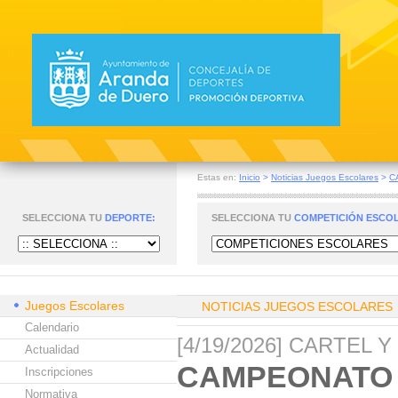
Estas en:
Inicio
>
Noticias Juegos Escolares
>
C
SELECCIONA TU
DEPORTE:
SELECCIONA TU
COMPETICIÓN ESCO
Juegos Escolares
NOTICIAS JUEGOS ESCOLARES
Calendario
[4/19/2026] CARTEL 
Actualidad
CAMPEONATO 
Inscripciones
Normativa