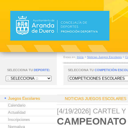
Estas en:
Inicio
>
Noticias Juegos Escolares
>
C
SELECCIONA TU
DEPORTE:
SELECCIONA TU
COMPETICIÓN ESCO
Juegos Escolares
NOTICIAS JUEGOS ESCOLARES
Calendario
[4/19/2026] CARTEL 
Actualidad
CAMPEONATO 
Inscripciones
Normativa