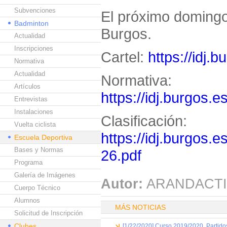
Subvenciones
El próximo domingo 
Badminton
Burgos.
Actualidad
Inscripciones
Cartel:
https://idj.
Normativa
Actualidad
Normativa:
Artículos
https://idj.burgos.
Entrevistas
Instalaciones
Clasificación:
Vuelta ciclista
https://idj.burgos.
Escuela Deportiva
Bases y Normas
26.pdf
Programa
Galería de Imágenes
Autor:
ARANDACTI
Cuerpo Técnico
Alumnos
MÁS NOTICIAS
Solicitud de Inscripción
Clubes
[1/22/2020] Curso 2019/2020. Partido