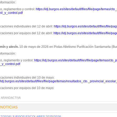
nformación:
o, reglamentos y control:
https://idj.burgos.es/sites/default/files/file/page/temas/ct
il_y_control.pdf
icaciones individuales del 12 de abril:
https://idj.burgos.es/sites/default/files/fil
icaciones por equipos del 12 de abril:
https://idj.burgos.es/sites/default/files/file
mín y alevín.
10 de mayo de 2026 en Pistas Atletismo Purificación Santamarta (Bu
nformación:
o, reglamento y control:
https://idj.burgos.es/sites/default/files/file/page/temas/ct
_y_control.pdf
icaciones individuales del 10 de mayo:
//idj.burgos.es/sites/default/files/file/page/temas/resultados_cto._provincial_escola
ficaciones por equipos del 10 de mayo:
:
ARANDACTIVA
 NOTICIAS
/17/2026] JUEGOS ESCOLARES 2025/2026