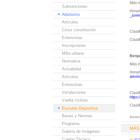
Más i
Subvenciones
Horari
Atletismo
_juven
Artículos
Cross constitución
Clasif
Entrevistas
Clasif
Inscripciones
Milla urbana
Benja
Normativa
Más i
Actualidad
Horari
Artículos
alevin
Entrevistas
Instalaciones
Clasif
https:
Vuelta ciclista
Clasi
Escuela Deportiva
Bases y Normas
Autor
Programa
MÁS
Galería de Imágenes
Cuerpo Técnico
[6