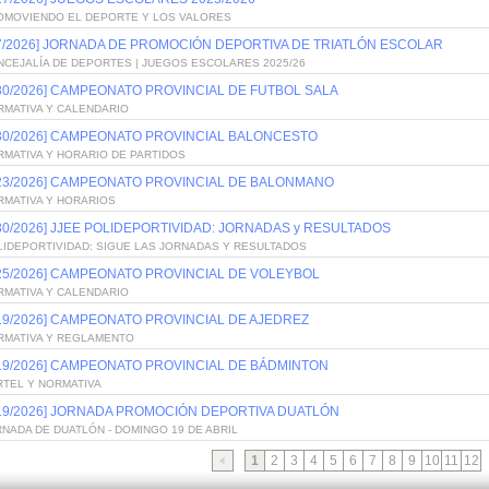
OMOVIENDO EL DEPORTE Y LOS VALORES
/7/2026] JORNADA DE PROMOCIÓN DEPORTIVA DE TRIATLÓN ESCOLAR
NCEJALÍA DE DEPORTES | JUEGOS ESCOLARES 2025/26
/30/2026] CAMPEONATO PROVINCIAL DE FUTBOL SALA
RMATIVA Y CALENDARIO
/30/2026] CAMPEONATO PROVINCIAL BALONCESTO
RMATIVA Y HORARIO DE PARTIDOS
/23/2026] CAMPEONATO PROVINCIAL DE BALONMANO
RMATIVA Y HORARIOS
/30/2026] JJEE POLIDEPORTIVIDAD: JORNADAS y RESULTADOS
LIDEPORTIVIDAD: SIGUE LAS JORNADAS Y RESULTADOS
/25/2026] CAMPEONATO PROVINCIAL DE VOLEYBOL
RMATIVA Y CALENDARIO
/19/2026] CAMPEONATO PROVINCIAL DE AJEDREZ
RMATIVA Y REGLAMENTO
/19/2026] CAMPEONATO PROVINCIAL DE BÁDMINTON
RTEL Y NORMATIVA
/19/2026] JORNADA PROMOCIÓN DEPORTIVA DUATLÓN
NADA DE DUATLÓN - DOMINGO 19 DE ABRIL
1
2
3
4
5
6
7
8
9
10
11
12