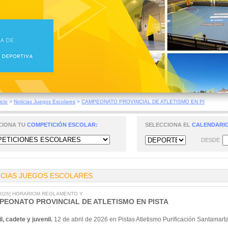
icio
>
Noticias Juegos Escolares
>
CAMPEONATO PROVINCIAL DE ATLETISMO EN PI
CIONA TU
COMPETICIÓN ESCOLAR:
SELECCIONA EL
CALENDARIO
DESDE
ICIAS JUEGOS ESCOLARES
/2026] HORARIOM REGLAMENTO Y
PEONATO PROVINCIAL DE ATLETISMO EN PISTA
il, cadete y juvenil.
12 de abril de 2026 en Pistas Atletismo Purificación Santamart