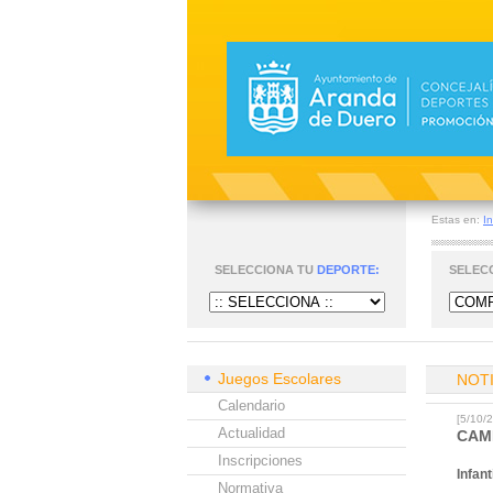
Estas en:
In
SELECCIONA TU
DEPORTE:
SELEC
Juegos Escolares
NOT
Calendario
[5/10
Actualidad
CAM
Inscripciones
Infant
Normativa