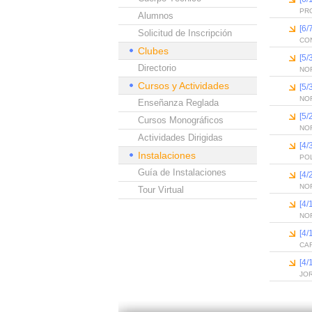
PR
Alumnos
[6
Solicitud de Inscripción
CO
Clubes
[5
Directorio
NO
Cursos y Actividades
[5
NO
Enseñanza Reglada
[5
Cursos Monográficos
NO
Actividades Dirigidas
[4
Instalaciones
PO
Guía de Instalaciones
[4
NO
Tour Virtual
[4
NO
[4
CA
[4
JOR