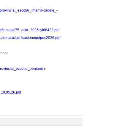
o_provincial_escolar_infantil-cadete_-
e/page/temas/c75_acta_2026cyl68422.pdf
/page/temas/clasificacionequipos2026.pdf
rgos)
o_provincial_escolar_benjamin-
r_10.05.26.pdf