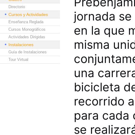
Prebenjamín
Directorio
jornada se 
Cursos y Actividades
Enseñanza Reglada
en la que 
Cursos Monográficos
Actividades Dirigidas
misma unid
Instalaciones
Guía de Instalaciones
conjuntame
Tour Virtual
una carrera
bicicleta 
recorrido a
para cada 
se realiza