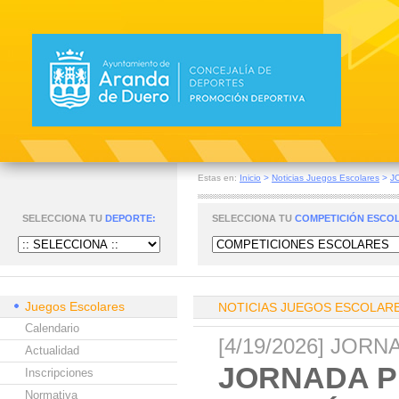
Estas en:
Inicio
>
Noticias Juegos Escolares
>
J
SELECCIONA TU
DEPORTE:
SELECCIONA TU
COMPETICIÓN ESCO
Juegos Escolares
NOTICIAS JUEGOS ESCOLAR
Calendario
[4/19/2026] JOR
Actualidad
JORNADA P
Inscripciones
Normativa