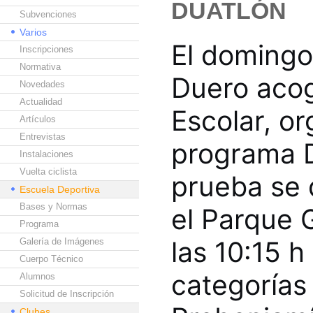
DUATLÓN
Subvenciones
Varios
El domingo
Inscripciones
Normativa
Duero acog
Novedades
Actualidad
Escolar, o
Artículos
Entrevistas
programa D
Instalaciones
Vuelta ciclista
prueba se 
Escuela Deportiva
Bases y Normas
el Parque G
Programa
las 10:15 h
Galería de Imágenes
Cuerpo Técnico
categorías 
Alumnos
Solicitud de Inscripción
Clubes