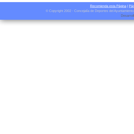
Recomienda esta Página
|
Pág
© Copyright 2002 - Concejalía de Deportes del Ayuntamient
Desarrol