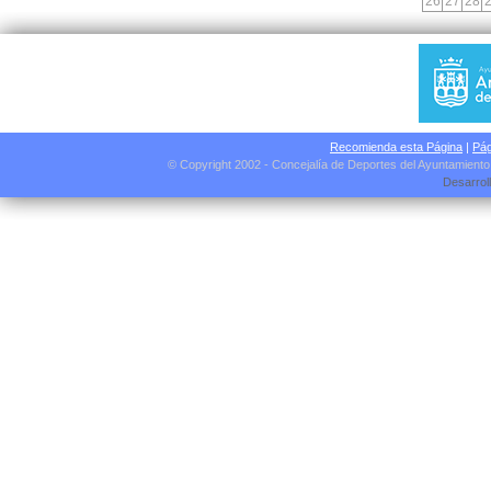
26
27
28
Recomienda esta Página
|
Pág
© Copyright 2002 - Concejalía de Deportes del Ayuntamient
Desarrol