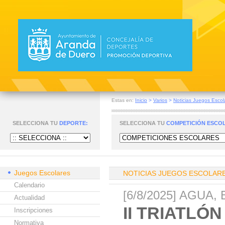
Estas en:
Inicio
>
Varios
>
Noticias Juegos Escol
SELECCIONA TU
DEPORTE:
SELECCIONA TU
COMPETICIÓN ESCO
Juegos Escolares
NOTICIAS JUEGOS ESCOLAR
Calendario
[6/8/2025] AGUA, 
Actualidad
II TRIATL
Inscripciones
Normativa