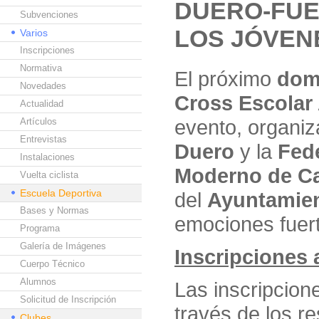
DUERO-FUE
Subvenciones
LOS JÓVEN
Varios
Inscripciones
Normativa
El próximo
dom
Novedades
Cross Escolar
Actualidad
evento, organiz
Artículos
Entrevistas
Duero
y la
Fede
Instalaciones
Moderno de Ca
Vuelta ciclista
Escuela Deportiva
del
Ayuntamien
Bases y Normas
emociones fuert
Programa
Galería de Imágenes
Inscripciones a
Cuerpo Técnico
Alumnos
Las inscripcion
Solicitud de Inscripción
través de los r
Clubes