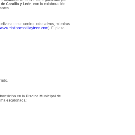
 de Castilla y León
, con la colaboración
antes.
rtivos de sus centros educativos, mientras
www.triatloncastillayleon.com
). El plazo
rrido.
transición en la
Piscina Municipal de
forma escalonada: