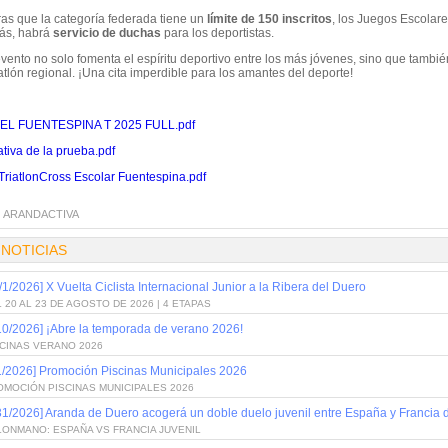
ras que la categoría federada tiene un
límite de 150 inscritos
, los Juegos Escolare
ás, habrá
servicio de duchas
para los deportistas.
vento no solo fomenta el espíritu deportivo entre los más jóvenes, sino que tambié
iatlón regional. ¡Una cita imperdible para los amantes del deporte!
EL FUENTESPINA T 2025 FULL.pdf
tiva de la prueba.pdf
TriatlonCross Escolar Fuentespina.pdf
:
ARANDACTIVA
 NOTICIAS
/1/2026] X Vuelta Ciclista Internacional Junior a la Ribera del Duero
 20 AL 23 DE AGOSTO DE 2026 | 4 ETAPAS
10/2026] ¡Abre la temporada de verano 2026!
SCINAS VERANO 2026
1/2026] Promoción Piscinas Municipales 2026
OMOCIÓN PISCINAS MUNICIPALES 2026
31/2026] Aranda de Duero acogerá un doble duelo juvenil entre España y Francia
LONMANO: ESPAÑA VS FRANCIA JUVENIL