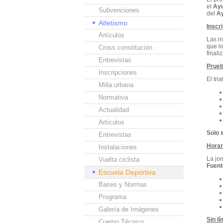
el
Ayu
Subvenciones
del
Ay
Atletismo
Inscr
Artículos
Las i
que l
Cross constitución
finali
Entrevistas
Prueb
Inscripciones
El tri
Milla urbana
Normativa
Actualidad
Artículos
Solo 
Entrevistas
Horar
Instalaciones
La jo
Vuelta ciclista
Fuent
Escuela Deportiva
Bases y Normas
Programa
Galería de Imágenes
Sin l
Cuerpo Técnico