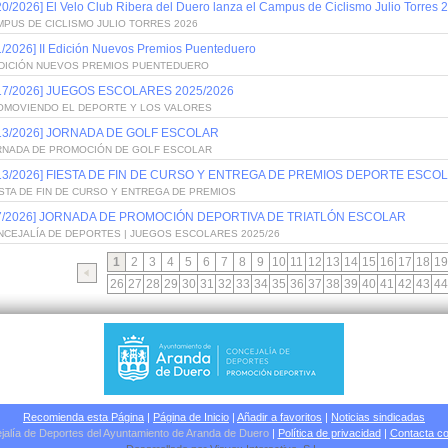
20/2026] El Velo Club Ribera del Duero lanza el Campus de Ciclismo Julio Torres 
PUS DE CICLISMO JULIO TORRES 2026
1/2026] II Edición Nuevos Premios Puenteduero
 EDICIÓN NUEVOS PREMIOS PUENTEDUERO
/17/2026] JUEGOS ESCOLARES 2025/2026
OMOVIENDO EL DEPORTE Y LOS VALORES
/13/2026] JORNADA DE GOLF ESCOLAR
RNADA DE PROMOCIÓN DE GOLF ESCOLAR
/13/2026] FIESTA DE FIN DE CURSO Y ENTREGA DE PREMIOS DEPORTE ESCOL
STA DE FIN DE CURSO Y ENTREGA DE PREMIOS
/7/2026] JORNADA DE PROMOCIÓN DEPORTIVA DE TRIATLÓN ESCOLAR
NCEJALÍA DE DEPORTES | JUEGOS ESCOLARES 2025/26
1
2
3
4
5
6
7
8
9
10
11
12
13
14
15
16
17
18
19
26
27
28
29
30
31
32
33
34
35
36
37
38
39
40
41
42
43
44
Recomienda esta Página
|
Página de Inicio
|
Añadir a favoritos
|
Noticias sindicadas
jalía de Deportes del Ayuntamiento de Aranda de Duero
|
Política de privacidad
|
Contacta co