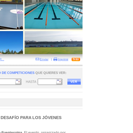
...
Enviar
|
Imprimir
 DE COMPETICIONES
QUE QUIERES VER:
HASTA
 DESAFÍO PARA LOS JÓVENES
o-Fuentespina
. El evento, organizado por