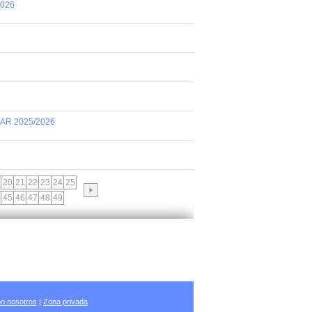
2026
AR 2025/2026
20
21
22
23
24
25
45
46
47
48
49
n nosotros
|
Zona privada