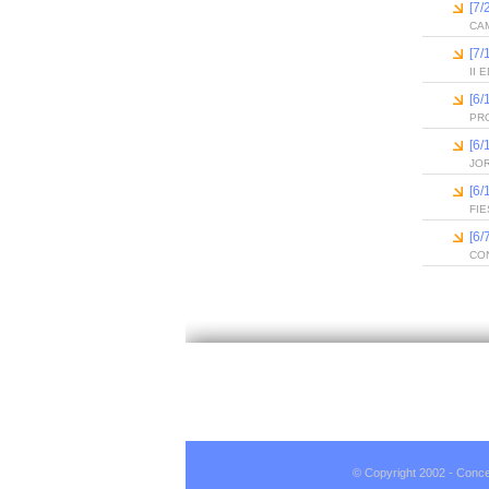
[7/
CAM
[7/
II
[6
PR
[6
JO
[6
FIE
[6
CO
© Copyright 2002 - Conce