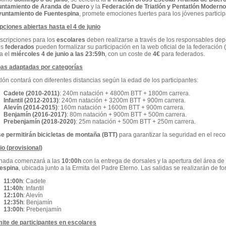
ntamiento de Aranda de Duero
y la
Federación de Triatlón y Pentatlón Moderno
untamiento de Fuentespina
, promete emociones fuertes para los jóvenes particip
ipciones abiertas hasta el 4 de junio
nscripciones para los
escolares
deben realizarse a través de los responsables depo
os
federados
pueden formalizar su participación en la web oficial de la federación (
za el
miércoles 4 de junio a las 23:59h
, con un coste de
4€
para federados.
as adaptadas por categorías
atlón contará con diferentes distancias según la edad de los participantes:
Cadete (2010-2011)
: 240m natación + 4800m BTT + 1800m carrera.
Infantil (2012-2013)
: 240m natación + 3200m BTT + 900m carrera.
Alevín (2014-2015)
: 160m natación + 1600m BTT + 900m carrera.
Benjamín (2016-2017)
: 80m natación + 900m BTT + 500m carrera.
Prebenjamín (2018-2020)
: 25m natación + 500m BTT + 250m carrera.
se permitirán bicicletas de montaña (BTT)
para garantizar la seguridad en el reco
io (provisional)
rnada comenzará a las
10:00h
con la entrega de dorsales y la apertura del área de 
espina
, ubicada junto a la Ermita del Padre Eterno. Las salidas se realizarán de 
11:00h
: Cadete
11:40h
: Infantil
12:10h
: Alevín
12:35h
: Benjamín
13:00h
: Prebenjamín
ímite de participantes en escolares