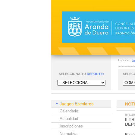
Estas en:
In
SELECCIONA TU
DEPORTE:
SELEC
Juegos Escolares
NOT
Calendario
[6/8/2
Actualidad
II 
DEP
Inscripciones
Normativa
El pr