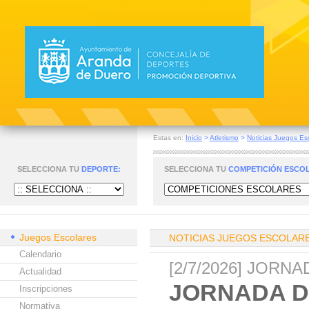
Estas en:
Inicio
>
Atletismo
>
Noticias Juegos Es
SELECCIONA TU
DEPORTE:
SELECCIONA TU
COMPETICIÓN ESCO
Juegos Escolares
NOTICIAS JUEGOS ESCOLAR
Calendario
[2/7/2026] JORN
Actualidad
JORNADA D
Inscripciones
Normativa