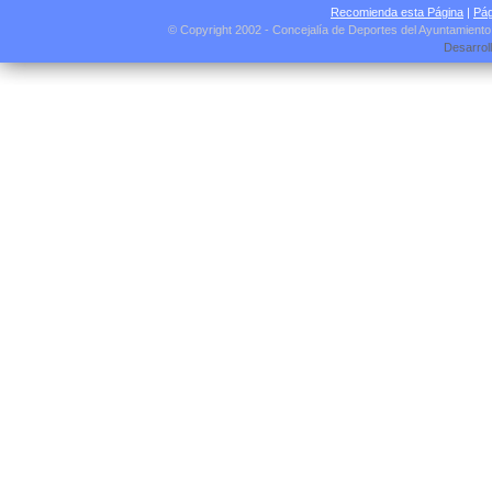
Recomienda esta Página
|
Pág
© Copyright 2002 - Concejalía de Deportes del Ayuntamient
Desarrol