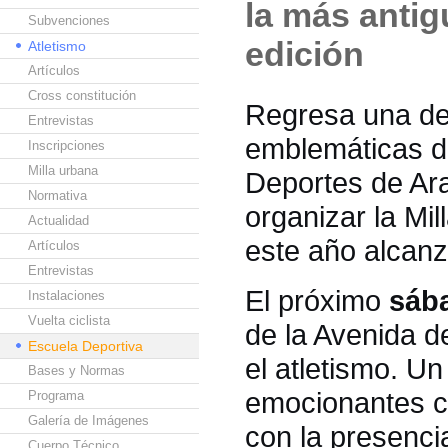
la más antig
Subvenciones
edición
Atletismo
Artículos
Cross constitución
Regresa una de
Entrevistas
emblemáticas de
Inscripciones
Milla urbana
Deportes de Ara
Normativa
organizar la Mi
Actualidad
este año alcan
Artículos
Entrevistas
El próximo
sáb
Instalaciones
Vuelta ciclista
de la Avenida de
Escuela Deportiva
el atletismo. U
Bases y Normas
emocionantes ca
Programa
Galería de Imágenes
con la presencia
Cuerpo Técnico