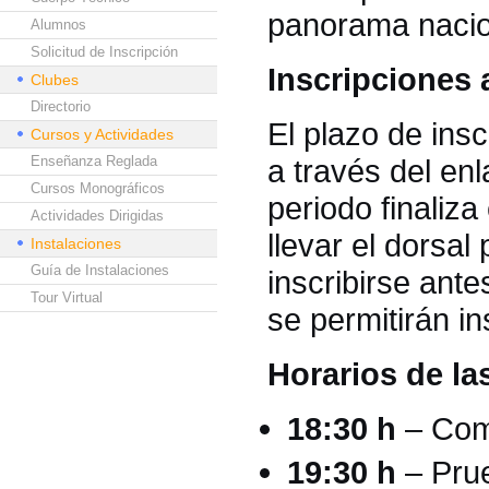
panorama nacion
Alumnos
Solicitud de Inscripción
Inscripciones 
Clubes
Directorio
El plazo de insc
Cursos y Actividades
Enseñanza Reglada
a través del enl
Cursos Monográficos
periodo finaliza
Actividades Dirigidas
llevar el dorsa
Instalaciones
Guía de Instalaciones
inscribirse ante
Tour Virtual
se permitirán i
Horarios de la
18:30 h
– Comi
19:30 h
– Prue