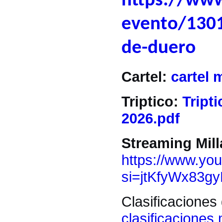
https://www
evento/1301
de-duero
Cartel:
cartel 
Triptico:
Tript
2026.pdf
Streaming Mil
https://www.yo
si=jtKfyWx83g
Clasificaciones
clasificaciones 