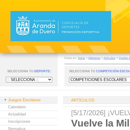
Estas en:
Inicio
>
Atletismo
>
Artículos
>
Vuelve l
SELECCIONA TU
DEPORTE:
SELECCIONA TU
COMPETICIÓN ESCO
Juegos Escolares
ARTÍCULOS
Calendario
[5/17/2026] ¡VU
Actualidad
Vuelve la Mi
Inscripciones
Normativa