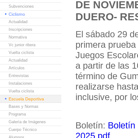
DE NOVIEM
Subvenciones
DUERO- RE
Ciclismo
Actualidad
Inscripciones
El sábado 29 de
Normativa
primera prueba 
Vc junior ribera
Juegos Escolar
Vuelta ciclista
Actualidad
a partir de las
Artículos
término de Gumi
Entrevistas
Instalaciones
realizarse hast
Vuelta ciclista
inclusive, por l
Escuela Deportiva
Bases y Normas
Programa
Galería de Imágenes
Boletín:
Boletín
Cuerpo Técnico
2025.pdf
Alumnos