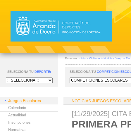
Estas en:
Inicio
>
Ciclismo
>
Noticias Juegos Esc
SELECCIONA TU
DEPORTE:
SELECCIONA TU
COMPETICIÓN ESCO
Juegos Escolares
NOTICIAS JUEGOS ESCOLAR
Calendario
[11/29/2025] CI
Actualidad
PRIMERA P
Inscripciones
Normativa