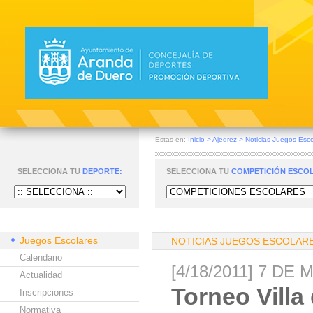
Estas en:
Inicio
>
Ajedrez
>
Noticias Juegos Esco
SELECCIONA TU
DEPORTE:
SELECCIONA TU
COMPETICIÓN ESCO
Juegos Escolares
NOTICIAS JUEGOS ESCOLAR
Calendario
[4/18/2011] 7 DE
Actualidad
Torneo Villa
Inscripciones
Normativa