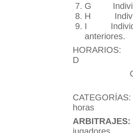
G Individu
H Individu
I Individua
anteriores.
HORARIOS: 
D 16:
CATEGO
17:30
CATEGORÍAS
horas
ARBITRAJES:
jugadores.