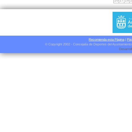
26
27
28
Recomienda esta Página
|
Pág
© Copyright 2002 - Concejalía de Deportes del Ayuntamient
Desarrol