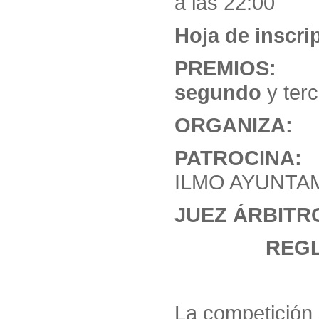
a las 22:00
Hoja de inscri
PREMIOS: Tr
segundo
y terc
ORGANI
PATROC
ILMO AYUNTA
JUEZ ÁRB
REGL
La competición 