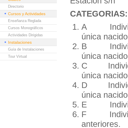
Estación s/n
Directorio
CATEGOR
Cursos y Actividades
Enseñanza Reglada
A Individua
Cursos Monográficos
única nacido
Actividades Dirigidas
Instalaciones
B Individua
Guía de Instalaciones
única nacido
Tour Virtual
C Individua
única nacido
D Individua
única nacido
E Individu
F Individu
anteriores.