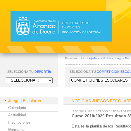
Estas en:
Inicio
>
Ajedrez
>
Noticias Juegos Esco
SELECCIONA TU
DEPORTE:
SELECCIONA TU
COMPETICIÓN ESCO
Juegos Escolares
NOTICIAS JUEGOS ESCOLAR
Calendario
[12/3/2019] RESULTADOS 3ª JORNADA 
Actualidad
Curso 2019/2020 Resultado 3ª
Inscripciones
Esta es la planilla de los Resulta
Normativa