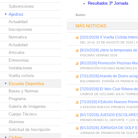
Resultados 3ª Jornada
Subvenciones
Ajedrez
Autor:
Actualidad
MÁS NOTICIAS
Inscripciones
Normativa
[10/1/2026] X Vuelta Ciclista Inter
DEL 20 AL 23 DE AGOSTO DE 2026 | 
Actualidad
[9/10/2026] ¡Abre la temporada de
Artículos
PISCINAS VERANO 2026
Entrevistas
[9/1/2026] Promoción Piscinas Mu
Instalaciones
PROMOCIÓN PISCINAS MUNICIPALES 
Vuelta ciclista
[7/31/2026] Aranda de Duero acog
BALONMANO: ESPAÑA VS FRANCIA J
Escuela Deportiva
[7/20/2026] El Velo Club Ribera d
Bases y Normas
CAMPUS DE CICLISMO JULIO TORRES
Programa
[7/1/2026] II Edición Nuevos Pre
Galería de Imágenes
II EDICIÓN NUEVOS PREMIOS PUEN
Cuerpo Técnico
[6/17/2026] JUEGOS ESCOLARES
PROMOVIENDO EL DEPORTE Y LOS 
Alumnos
[6/13/2026] JORNADA DE GOLF
Solicitud de Inscripción
JORNADA DE PROMOCIÓN DE GOLF 
Clubes