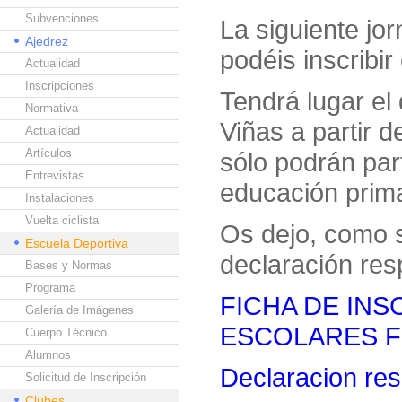
Subvenciones
La siguiente jor
Ajedrez
podéis inscribir
Actualidad
Inscripciones
Tendrá lugar el
Normativa
Viñas a partir 
Actualidad
Artículos
sólo podrán part
Entrevistas
educación prima
Instalaciones
Vuelta ciclista
Os dejo, como s
Escuela Deportiva
declaración res
Bases y Normas
Programa
FICHA DE IN
Galería de Imágenes
ESCOLARES Fo
Cuerpo Técnico
Alumnos
Declaracion re
Solicitud de Inscripción
Clubes