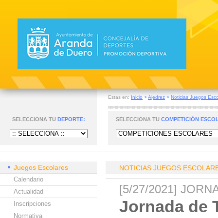
Estas en:
Inicio
>
Ajedrez
>
Noticias Juegos Esco
SELECCIONA TU
DEPORTE:
SELECCIONA TU
COMPETICIÓN ESCO
Juegos Escolares
NOTICIAS JUEGOS ESCOLAR
Calendario
[5/27/2021] JO
Actualidad
Jornada de 
Inscripciones
Normativa