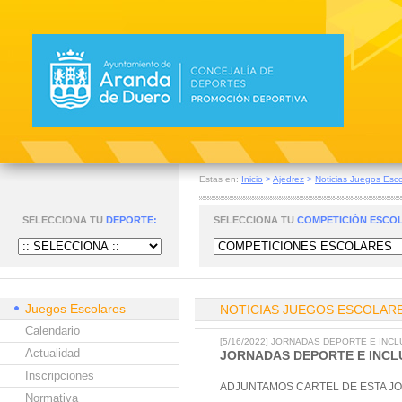
Estas en:
Inicio
>
Ajedrez
>
Noticias Juegos Esco
SELECCIONA TU
DEPORTE:
SELECCIONA TU
COMPETICIÓN ESCO
Juegos Escolares
NOTICIAS JUEGOS ESCOLAR
Calendario
[5/16/2022] JORNADAS DEPORTE E INCL
Actualidad
JORNADAS DEPORTE E INCL
Inscripciones
ADJUNTAMOS CARTEL DE ESTA JO
Normativa