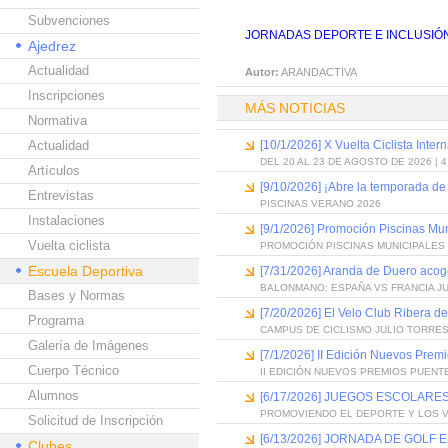
Subvenciones
JORNADAS DEPORTE E INCLUSIÓN
Ajedrez
Actualidad
Autor:
ARANDACTIVA
Inscripciones
MÁS NOTICIAS
Normativa
Actualidad
[10/1/2026] X Vuelta Ciclista Inter
DEL 20 AL 23 DE AGOSTO DE 2026 | 
Artículos
[9/10/2026] ¡Abre la temporada de
Entrevistas
PISCINAS VERANO 2026
Instalaciones
[9/1/2026] Promoción Piscinas Mu
Vuelta ciclista
PROMOCIÓN PISCINAS MUNICIPALES 
Escuela Deportiva
[7/31/2026] Aranda de Duero acog
BALONMANO: ESPAÑA VS FRANCIA J
Bases y Normas
[7/20/2026] El Velo Club Ribera d
Programa
CAMPUS DE CICLISMO JULIO TORRES
Galería de Imágenes
[7/1/2026] II Edición Nuevos Pre
Cuerpo Técnico
II EDICIÓN NUEVOS PREMIOS PUEN
Alumnos
[6/17/2026] JUEGOS ESCOLARES
PROMOVIENDO EL DEPORTE Y LOS 
Solicitud de Inscripción
[6/13/2026] JORNADA DE GOLF
Clubes