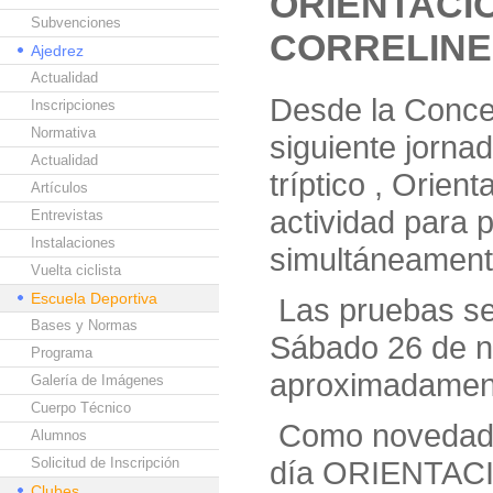
ORIENTACIÓ
Subvenciones
CORRELINE
Ajedrez
Actualidad
Desde la Conce
Inscripciones
Normativa
siguiente jornad
Actualidad
tríptico , Orie
Artículos
actividad para 
Entrevistas
Instalaciones
simultáneament
Vuelta ciclista
Escuela Deportiva
Las pruebas se
Bases y Normas
Sábado 26 de n
Programa
aproximadamen
Galería de Imágenes
Cuerpo Técnico
Como novedad e
Alumnos
Solicitud de Inscripción
día ORIENTACIÓ
Clubes