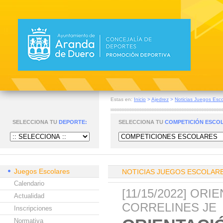
Estas en:
Inicio
>
Ajedrez
>
Noticias Juegos Esco
SELECCIONA TU
DEPORTE:
SELECCIONA TU
COMPETICIÓN ESCO
Juegos Escolares
NOTICIAS JUEGOS ESCOLAR
Calendario
[11/15/2022] OR
Actualidad
CORRELINES JE
Inscripciones
Normativa