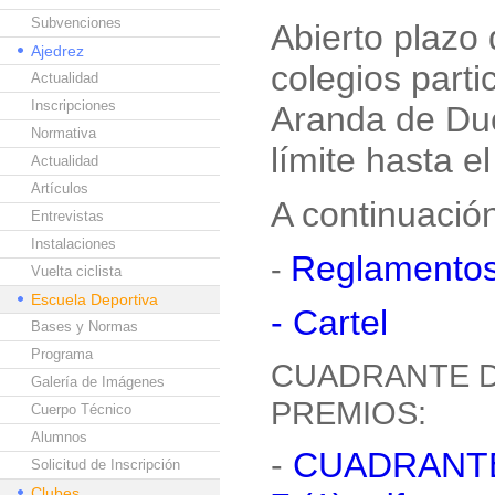
Subvenciones
Abierto plazo 
Ajedrez
colegios part
Actualidad
Inscripciones
Aranda de Du
Normativa
límite hasta e
Actualidad
Artículos
A continuació
Entrevistas
Instalaciones
Reglamento
-
Vuelta ciclista
Escuela Deportiva
- Cartel
Bases y Normas
Programa
CUADRANTE D
Galería de Imágenes
PREMIOS:
Cuerpo Técnico
Alumnos
-
CUADRANTE
Solicitud de Inscripción
Clubes