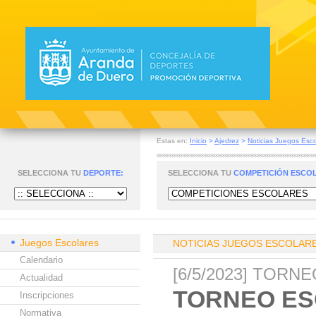
Estas en:
Inicio
>
Ajedrez
>
Noticias Juegos Esco
SELECCIONA TU
DEPORTE:
SELECCIONA TU
COMPETICIÓN ESCO
Juegos Escolares
NOTICIAS JUEGOS ESCOLAR
Calendario
[6/5/2023] TORN
Actualidad
TORNEO ES
Inscripciones
Normativa