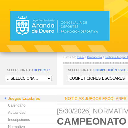
Estas en:
Inicio
>
Baloncesto
>
Noticias Juegos 
SELECCIONA TU
DEPORTE:
SELECCIONA TU
COMPETICIÓN ESCO
Juegos Escolares
NOTICIAS JUEGOS ESCOLARES
Calendario
[5/30/2026] NORMAT
Actualidad
CAMPEONATO 
Inscripciones
Normativa