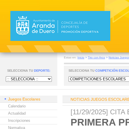
Estas en:
Inicio
>
Tiro con Arco
>
Noticias Juego
SELECCIONA TU
DEPORTE:
SELECCIONA TU
COMPETICIÓN ESCO
Juegos Escolares
NOTICIAS JUEGOS ESCOLAR
Calendario
[11/29/2025] CI
Actualidad
PRIMERA P
Inscripciones
Normativa