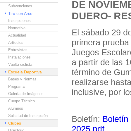
DE NOVIEM
Subvenciones
DUERO- RE
Tiro con Arco
Inscripciones
Normativa
El sábado 29 de
Actualidad
primera prueba 
Artículos
Juegos Escolar
Entrevistas
Instalaciones
a partir de las
Vuelta ciclista
término de Gumi
Escuela Deportiva
Bases y Normas
realizarse hast
Programa
inclusive, por l
Galería de Imágenes
Cuerpo Técnico
Alumnos
Solicitud de Inscripción
Boletín:
Boletín
Clubes
2025.pdf
Directorio