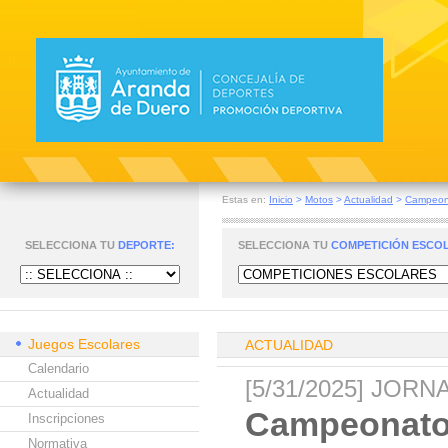
Estas en:
Inicio
>
Motos
>
Actualidad
>
Campeona
SELECCIONA TU
DEPORTE:
SELECCIONA TU
COMPETICIÓN ESCO
Juegos Escolares
ACTUALIDAD
Calendario
[5/31/2025] JO
Actualidad
Campeonato 
Inscripciones
Normativa