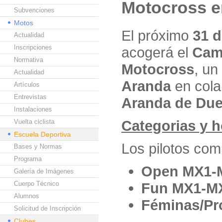
Motocross en
Subvenciones
Motos
El próximo
31 
Actualidad
Inscripciones
acogerá el
Camp
Normativa
Motocross
, un
Actualidad
Aranda
en cola
Artículos
Entrevistas
Aranda de Due
Instalaciones
Categorias y h
Vuelta ciclista
Escuela Deportiva
Los pilotos com
Bases y Normas
Programa
Open MX1-
Galería de Imágenes
Cuerpo Técnico
Fun MX1-M
Alumnos
Féminas/Pr
Solicitud de Inscripción
Clubes