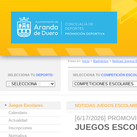
Estas en:
Inicio
>
Badminton
>
Noticias Juegos 
SELECCIONA TU
DEPORTE:
SELECCIONA TU
COMPETICIÓN ESCO
Juegos Escolares
NOTICIAS JUEGOS ESCOLAR
Calendario
[6/17/2026] PROMO
Actualidad
JUEGOS ESCOL
Inscripciones
Normativa