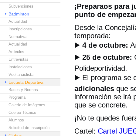
¡Preparaos para j
Subvenciones
punto de empezar
Badminton
Actualidad
Desde la Concejalí
Inscripciones
temporada:
Normativa
▶️
4 de octubre:
Ar
Actualidad
Artículos
▶️
25 de octubre:
C
Entrevistas
Polideportividad.
Instalaciones
Vuelta ciclista
▶️
El programa se 
Escuela Deportiva
adicionales
que se
Bases y Normas
información se irá 
Programa
que se concrete.
Galería de Imágenes
Cuerpo Técnico
¡No te quedes fuera
Alumnos
Solicitud de Inscripción
Cartel:
Cartel JU
Clubes