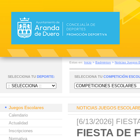
Estas en:
Inicio
>
Badminton
>
Noticias Juegos 
SELECCIONA TU
DEPORTE:
SELECCIONA TU
COMPETICIÓN ESCO
Juegos Escolares
NOTICIAS JUEGOS ESCOLAR
Calendario
[6/13/2026] FIE
Actualidad
FIESTA DE 
Inscripciones
Normativa