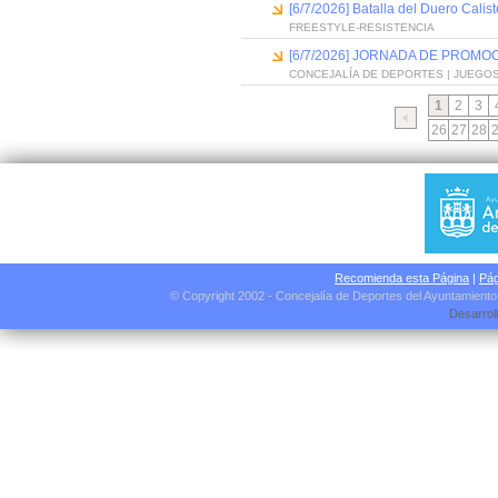
[6/7/2026] Batalla del Duero Calis
FREESTYLE-RESISTENCIA
[6/7/2026] JORNADA DE PROMO
CONCEJALÍA DE DEPORTES | JUEGO
1
2
3
26
27
28
Recomienda esta Página
|
Pág
© Copyright 2002 - Concejalía de Deportes del Ayuntamient
Desarrol