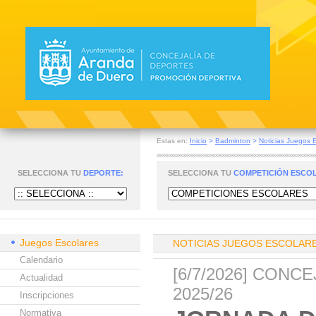
Estas en:
Inicio
>
Badminton
>
Noticias Juegos 
SELECCIONA TU
DEPORTE:
SELECCIONA TU
COMPETICIÓN ESCO
Juegos Escolares
NOTICIAS JUEGOS ESCOLAR
Calendario
[6/7/2026] CON
Actualidad
2025/26
Inscripciones
Normativa