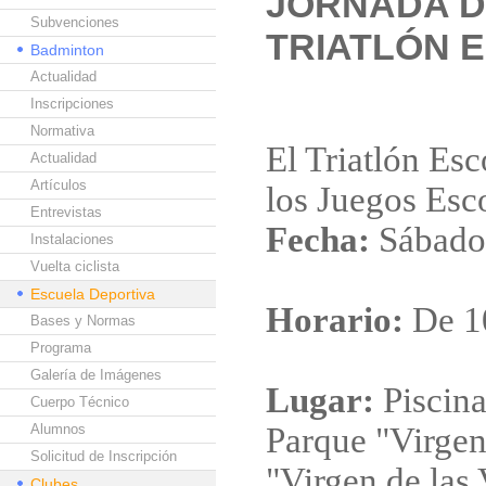
JORNADA D
Subvenciones
TRIATLÓN 
Badminton
Actualidad
Inscripciones
Normativa
El Triatlón Esc
Actualidad
Artículos
los Juegos Esc
Entrevistas
Fecha:
Sábado,
Instalaciones
Vuelta ciclista
Escuela Deportiva
Horario:
De 10
Bases y Normas
Programa
Galería de Imágenes
Lugar:
Piscina
Cuerpo Técnico
Alumnos
Parque "Virge
Solicitud de Inscripción
"Virgen de las 
Clubes