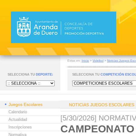
Estas en:
Inicio
>
Voleibol
>
Noticias Juegos Esc
SELECCIONA TU
DEPORTE:
SELECCIONA TU
COMPETICIÓN ESCO
Juegos Escolares
NOTICIAS JUEGOS ESCOLARES
Calendario
[5/30/2026] NORMAT
Actualidad
CAMPEONATO 
Inscripciones
Normativa