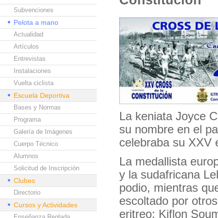
Subvenciones
Pelota a mano
Actualidad
Artículos
Entrevistas
Instalaciones
Vuelta ciclista
Escuela Deportiva
Bases y Normas
La keniata Joyce C
Programa
su nombre en el pa
Galería de Imágenes
celebraba su XXV e
Cuerpo Técnico
Alumnos
La medallista euro
Solicitud de Inscripción
y la sudafricana L
Clubes
podio, mientras qu
Directorio
escoltado por otro
Cursos y Actividades
eritreo: Kiflon So
Enseñanza Reglada