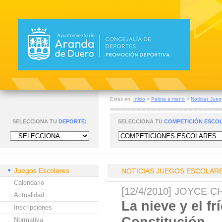
Estas en:
Inicio
>
Pelota a mano
>
Noticias Jueg
SELECCIONA TU
DEPORTE:
SELECCIONA TU
COMPETICIÓN ESCO
Juegos Escolares
NOTICIAS JUEGOS ESCOLAR
Calendario
[12/4/2010] JOYCE
Actualidad
La nieve y el f
Inscripciones
Constitución
Normativa