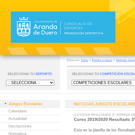
Estas en:
Inicio
>
Pelota a mano
>
Noticias Jueg
SELECCIONA TU
DEPORTE:
SELECCIONA TU
COMPETICIÓN ESCO
Juegos Escolares
NOTICIAS JUEGOS ESCOLAR
Calendario
[12/3/2019] RESULTADOS 3ª JORNADA 
Actualidad
Curso 2019/2020 Resultado 3ª
Inscripciones
Esta es la planilla de los Resulta
Normativa