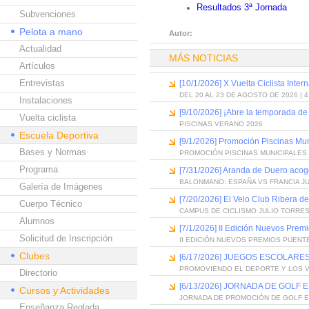
Resultados 3ª Jornada
Subvenciones
Pelota a mano
Autor:
Actualidad
MÁS NOTICIAS
Artículos
Entrevistas
[10/1/2026] X Vuelta Ciclista Inter
DEL 20 AL 23 DE AGOSTO DE 2026 | 
Instalaciones
[9/10/2026] ¡Abre la temporada de
Vuelta ciclista
PISCINAS VERANO 2026
Escuela Deportiva
[9/1/2026] Promoción Piscinas Mu
Bases y Normas
PROMOCIÓN PISCINAS MUNICIPALES 
Programa
[7/31/2026] Aranda de Duero acog
BALONMANO: ESPAÑA VS FRANCIA J
Galería de Imágenes
[7/20/2026] El Velo Club Ribera d
Cuerpo Técnico
CAMPUS DE CICLISMO JULIO TORRES
Alumnos
[7/1/2026] II Edición Nuevos Pre
Solicitud de Inscripción
II EDICIÓN NUEVOS PREMIOS PUEN
Clubes
[6/17/2026] JUEGOS ESCOLARES
PROMOVIENDO EL DEPORTE Y LOS 
Directorio
[6/13/2026] JORNADA DE GOLF
Cursos y Actividades
JORNADA DE PROMOCIÓN DE GOLF 
Enseñanza Reglada