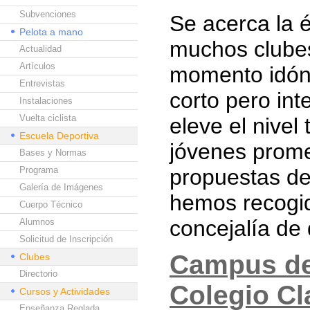
Subvenciones
Se acerca la é
Pelota a mano
muchos clubes
Actualidad
Artículos
momento idóne
Entrevistas
corto pero in
Instalaciones
Vuelta ciclista
eleve el nivel
Escuela Deportiva
jóvenes prome
Bases y Normas
Programa
propuestas de
Galería de Imágenes
hemos recogid
Cuerpo Técnico
concejalía de 
Alumnos
Solicitud de Inscripción
Campus dep
Clubes
Directorio
Colegio Cla
Cursos y Actividades
Enseñanza Reglada