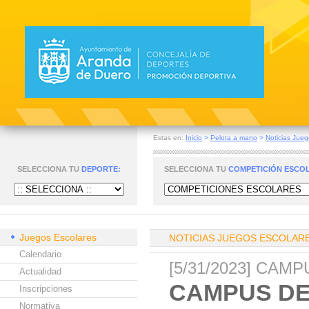
Estas en:
Inicio
>
Pelota a mano
>
Noticias Jueg
SELECCIONA TU
DEPORTE:
SELECCIONA TU
COMPETICIÓN ESCO
Juegos Escolares
NOTICIAS JUEGOS ESCOLAR
Calendario
[5/31/2023] CAM
Actualidad
CAMPUS D
Inscripciones
Normativa