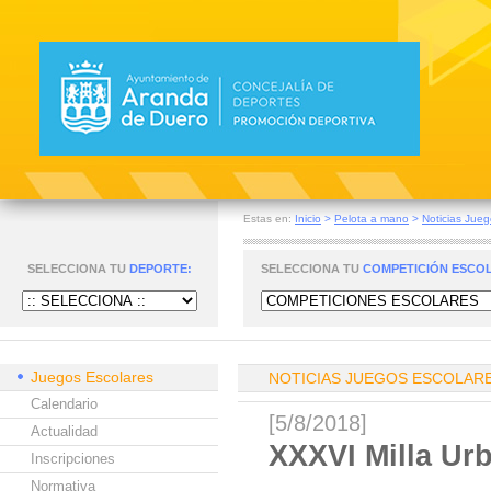
Estas en:
Inicio
>
Pelota a mano
>
Noticias Jueg
SELECCIONA TU
DEPORTE:
SELECCIONA TU
COMPETICIÓN ESCO
Juegos Escolares
NOTICIAS JUEGOS ESCOLAR
Calendario
[5/8/2018]
Actualidad
XXXVI Milla Ur
Inscripciones
Normativa