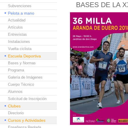
BASES DE LA 
Subvenciones
Pelota a mano
Actualidad
Artículos
Entrevistas
Instalaciones
Vuelta ciclista
Escuela Deportiva
Bases y Normas
Programa
Galería de Imágenes
Cuerpo Técnico
Alumnos
Solicitud de Inscripción
Clubes
Directorio
Cursos y Actividades
Enseñanza Reglada