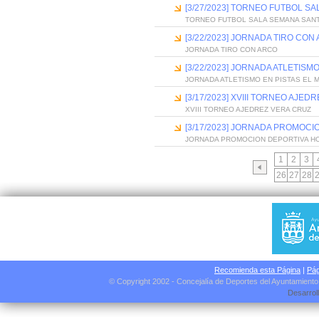
[3/27/2023] TORNEO FUTBOL S
TORNEO FUTBOL SALA SEMANA SANT
[3/22/2023] JORNADA TIRO CON
JORNADA TIRO CON ARCO
[3/22/2023] JORNADA ATLETISM
JORNADA ATLETISMO EN PISTAS EL 
[3/17/2023] XVIII TORNEO AJED
XVIII TORNEO AJEDREZ VERA CRUZ
[3/17/2023] JORNADA PROMOC
JORNADA PROMOCION DEPORTIVA HO
1
2
3
26
27
28
Recomienda esta Página
|
Pág
© Copyright 2002 - Concejalía de Deportes del Ayuntamient
Desarrol