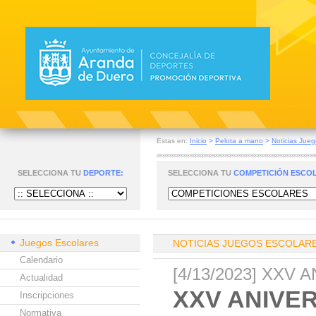
Estas en:
Inicio
>
Pelota a mano
>
Noticias Jueg
SELECCIONA TU
DEPORTE:
SELECCIONA TU
COMPETICIÓN ESCO
Juegos Escolares
NOTICIAS JUEGOS ESCOLAR
Calendario
[4/13/2023] XX
Actualidad
XXV ANIVE
Inscripciones
Normativa