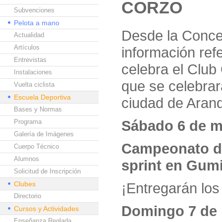
CORZO
Subvenciones
Pelota a mano
Desde la Concej
Actualidad
Artículos
información ref
Entrevistas
celebra el Club
Instalaciones
que se celebrar
Vuelta ciclista
Escuela Deportiva
ciudad de Aran
Bases y Normas
Sábado 6 de ma
Programa
Galería de Imágenes
Campeonato de
Cuerpo Técnico
Alumnos
sprint en Gum
Solicitud de Inscripción
Clubes
¡Entregarán los
Directorio
Domingo 7 de 
Cursos y Actividades
Enseñanza Reglada