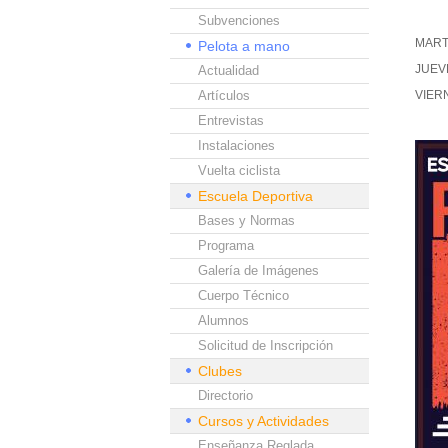
Subvenciones
MARTE
Pelota a mano
JUEVE
Actualidad
Artículos
VIERN
Entrevistas
Instalaciones
Vuelta ciclista
Escuela Deportiva
Bases y Normas
Programa
Galería de Imágenes
Cuerpo Técnico
Alumnos
Solicitud de Inscripción
Clubes
Directorio
Cursos y Actividades
Enseñanza Reglada