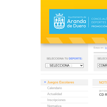
Estas en:
In
SELECCIONA TU
DEPORTE:
SELEC
Juegos Escolares
NOT
Calendario
[9/7/
Actualidad
CD 
Inscripciones
Normativa