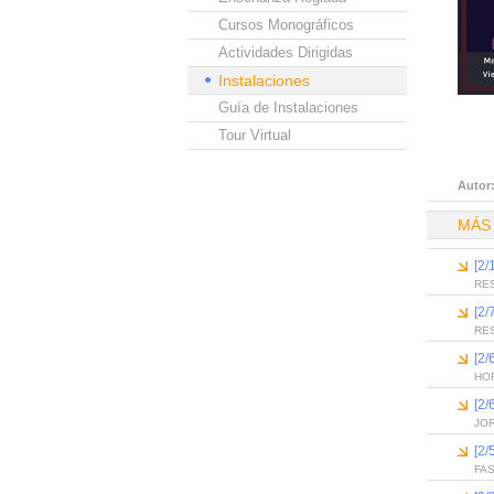
Cursos Monográficos
Actividades Dirigidas
Instalaciones
Guía de Instalaciones
Tour Virtual
Autor
MÁS
[2/
RE
[2/
RE
[2/
HO
[2/
JO
[2/
FA