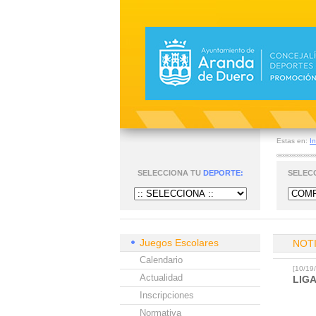
Estas en:
In
SELECCIONA TU
DEPORTE:
SELEC
Juegos Escolares
NOT
Calendario
[10/1
Actualidad
LIG
Inscripciones
Normativa