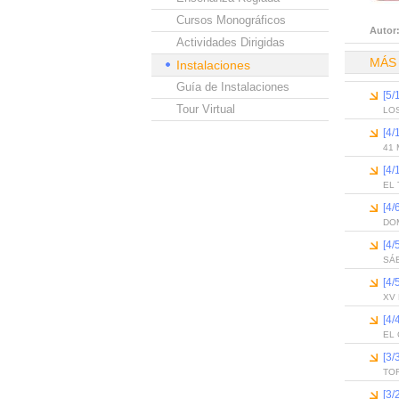
Cursos Monográficos
Autor
Actividades Dirigidas
MÁS
Instalaciones
Guía de Instalaciones
[5
Tour Virtual
LOS
[4/
41 
[4/
EL 
[4
DO
[4/
SÁ
[4/
XV
[4
EL 
[3
TOR
[3