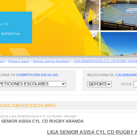
icio
>
Pelota a mano
>
Noticias Juegos Escolares
>
LIGA SENIOR ASISA CYL CD RUGBY ARA
CIONA TU
COMPETICIÓN ESCOLAR:
SELECCIONA EL
CALENDARIO
DESDE
ICIAS JUEGOS ESCOLARES
9/2023] LIGA SENIOR ASISA CYL CD RUGBY ARANDA
A SENIOR ASISA CYL CD RUGBY ARANDA
LIGA SENIOR ASISA CYL CD RUGBY