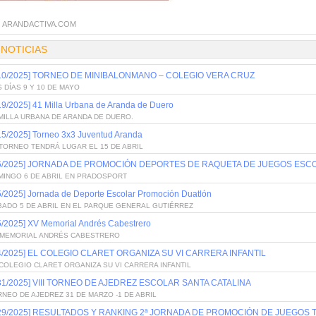
:
ARANDACTIVA.COM
 NOTICIAS
/10/2025] TORNEO DE MINIBALONMANO – COLEGIO VERA CRUZ
 DÍAS 9 Y 10 DE MAYO
19/2025] 41 Milla Urbana de Aranda de Duero
MILLA URBANA DE ARANDA DE DUERO.
15/2025] Torneo 3x3 Juventud Aranda
TORNEO TENDRÁ LUGAR EL 15 DE ABRIL
/6/2025] JORNADA DE PROMOCIÓN DEPORTES DE RAQUETA DE JUEGOS ESC
MINGO 6 DE ABRIL EN PRADOSPORT
5/2025] Jornada de Deporte Escolar Promoción Duatlón
BADO 5 DE ABRIL EN EL PARQUE GENERAL GUTIÉRREZ
5/2025] XV Memorial Andrés Cabestrero
 MEMORIAL ANDRÉS CABESTRERO
/4/2025] EL COLEGIO CLARET ORGANIZA SU VI CARRERA INFANTIL
COLEGIO CLARET ORGANIZA SU VI CARRERA INFANTIL
/31/2025] VIII TORNEO DE AJEDREZ ESCOLAR SANTA CATALINA
NEO DE AJEDREZ 31 DE MARZO -1 DE ABRIL
/29/2025] RESULTADOS Y RANKING 2ª JORNADA DE PROMOCIÓN DE JUEGOS