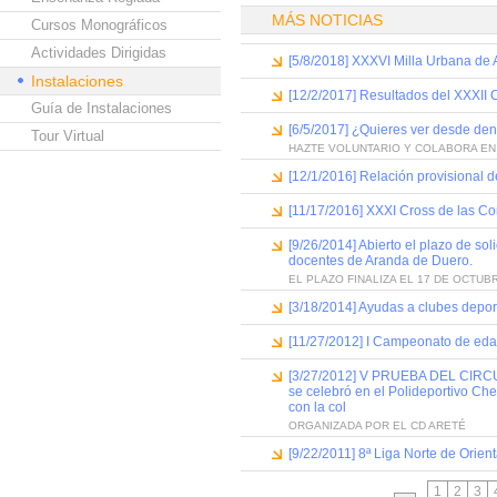
MÁS NOTICIAS
Cursos Monográficos
Actividades Dirigidas
[5/8/2018] XXXVI Milla Urbana de
Instalaciones
[12/2/2017] Resultados del XXXII C
Guía de Instalaciones
[6/5/2017] ¿Quieres ver desde dent
Tour Virtual
HAZTE VOLUNTARIO Y COLABORA EN
[12/1/2016] Relación provisional d
[11/17/2016] XXXI Cross de las Co
[9/26/2014] Abierto el plazo de so
docentes de Aranda de Duero.
EL PLAZO FINALIZA EL 17 DE OCTUB
[3/18/2014] Ayudas a clubes depor
[11/27/2012] I Campeonato de eda
[3/27/2012] V PRUEBA DEL CIR
se celebró en el Polideportivo Che
con la col
ORGANIZADA POR EL CD ARETÉ
[9/22/2011] 8ª Liga Norte de Orient
1
2
3