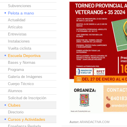
Subvenciones
Pelota a mano
Actualidad
Artículos
Entrevistas
Instalaciones
Vuelta ciclista
Escuela Deportiva
Bases y Normas
Programa
Galería de Imágenes
Cuerpo Técnico
Alumnos
Solicitud de Inscripción
Clubes
Directorio
Cursos y Actividades
Autor:
ARANDACTIVA.COM
Enseñanza Reglada