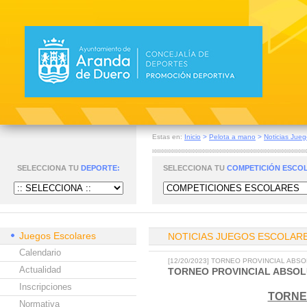
Estas en:
Inicio
>
Pelota a mano
>
Noticias Jueg
SELECCIONA TU
DEPORTE:
SELECCIONA TU
COMPETICIÓN ESCO
Juegos Escolares
NOTICIAS JUEGOS ESCOLAR
Calendario
[12/20/2023] TORNEO PROVINCIAL ABS
Actualidad
TORNEO PROVINCIAL ABSOL
Inscripciones
TORNE
Normativa