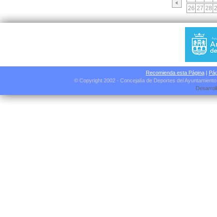
26
27
28
Recomienda esta Página
|
Pág
© Copyright 2002 - Concejalía de Deportes del Ayuntamient
Desarrol