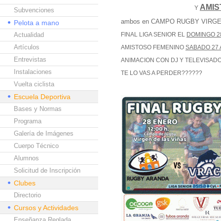
AMIS
Y
Subvenciones
ambos en CAMPO RUGBY VIRGE
Pelota a mano
Actualidad
FINAL LIGA SENIOR EL
DOMINGO 28
Artículos
AMISTOSO FEMENINO
SABADO 27 
Entrevistas
ANIMACION CON DJ Y TELEVISAD
Instalaciones
TE LO VAS A PERDER??????
Vuelta ciclista
Escuela Deportiva
Bases y Normas
Programa
Galería de Imágenes
Cuerpo Técnico
Alumnos
Solicitud de Inscripción
Clubes
Directorio
Cursos y Actividades
Enseñanza Reglada