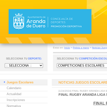
Estas en:
Inicio
>
Pelota a mano
>
Noticias Jueg
SELECCIONA TU
DEPORTE:
SELECCIONA TU
COMPETICIÓN ESCO
Juegos Escolares
NOTICIAS JUEGOS ESCOLAR
Calendario
[1/24/2024] FINAL RUGBY ARANDA LIGA
Actualidad
FINAL RUGBY ARANDA LIGA 
Inscripciones
FINAL 
Normativa