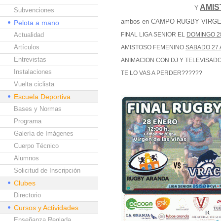
AMIS
Y
Subvenciones
ambos en CAMPO RUGBY VIRGE
Pelota a mano
Actualidad
FINAL LIGA SENIOR EL
DOMINGO 28
Artículos
AMISTOSO FEMENINO
SABADO 27 
Entrevistas
ANIMACION CON DJ Y TELEVISAD
Instalaciones
TE LO VAS A PERDER??????
Vuelta ciclista
Escuela Deportiva
Bases y Normas
Programa
Galería de Imágenes
Cuerpo Técnico
Alumnos
Solicitud de Inscripción
Clubes
Directorio
Cursos y Actividades
Enseñanza Reglada