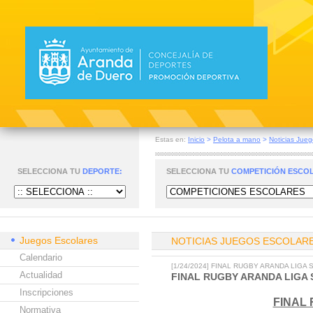
Estas en:
Inicio
>
Pelota a mano
>
Noticias Jueg
SELECCIONA TU
DEPORTE:
SELECCIONA TU
COMPETICIÓN ESCO
Juegos Escolares
NOTICIAS JUEGOS ESCOLAR
Calendario
[1/24/2024] FINAL RUGBY ARANDA LIGA
Actualidad
FINAL RUGBY ARANDA LIGA 
Inscripciones
FINAL 
Normativa