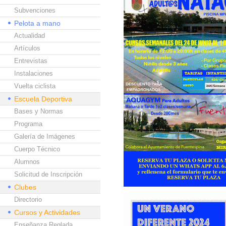
Subvenciones
Pelota a mano
Actualidad
Artículos
Entrevistas
Instalaciones
Vuelta ciclista
Escuela Deportiva
Bases y Normas
Programa
Galería de Imágenes
Cuerpo Técnico
Alumnos
Solicitud de Inscripción
Clubes
Directorio
Cursos y Actividades
Enseñanza Reglada