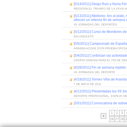
[5/14/2011] Diego Ruiz y Nuria F
REEDITAN EL TRIUNFO DE LA XXVIII 
[5/13/2011] Atletismo, tiro al plat
ofrecen un intenso fin de semana 
XII JORNADAS DEL DEPORTES
[5/12/2011] Curso de Monitores d
BALONCESTO
[5/5/2011] Campeonato de España d
ARANDA ACOGE ESTA PRUEBA OFICIA
[5/4/2011] Continúan las activida
OFERTA VARIADA PARA EL FIN DE S
[4/28/2011] Fin se semana repleto 
XII JORNADAS DEL DEPORTE
[4/18/2011] Torneo Villa de Arand
7 DE MAYO DE 2011
[4/12/2011] Presentadas las XII J
DEPORTE PROFESIONAL, ESPEJO D
[3/31/2011] Convocatoria de subve
1
2
3
26
27
28