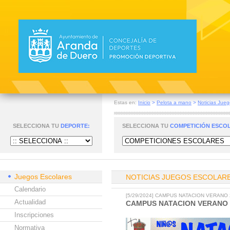
Estas en:
Inicio
>
Pelota a mano
>
Noticias Jueg
SELECCIONA TU
DEPORTE:
SELECCIONA TU
COMPETICIÓN ESCO
Juegos Escolares
NOTICIAS JUEGOS ESCOLAR
Calendario
[5/29/2024] CAMPUS NATACION VERANO 
Actualidad
CAMPUS NATACION VERANO 
Inscripciones
Normativa