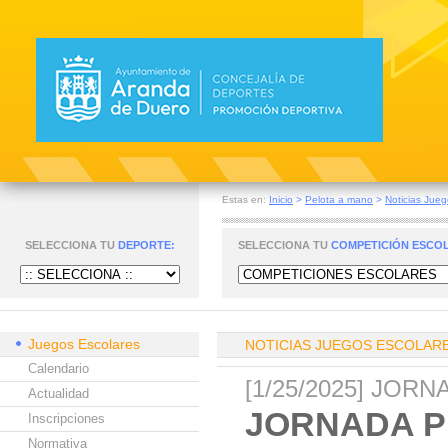
Estas en:
Inicio
>
Pelota a mano
>
Noticias Jueg
SELECCIONA TU
DEPORTE:
SELECCIONA TU
COMPETICIÓN ESCO
Juegos Escolares
NOTICIAS JUEGOS ESCOLAR
Calendario
[1/25/2025] JO
Actualidad
JORNADA P
Inscripciones
Normativa