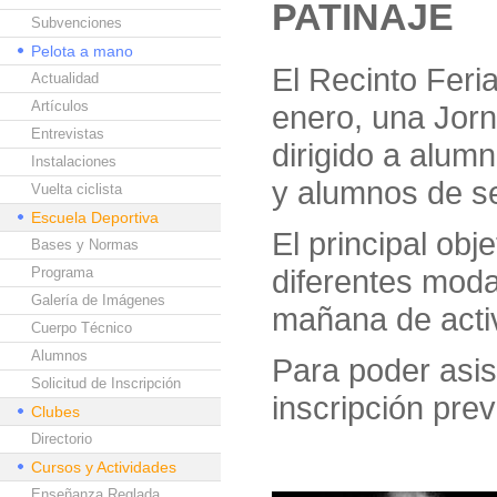
PATINAJE
Subvenciones
Pelota a mano
El Recinto Feri
Actualidad
Artículos
enero, una Jorn
Entrevistas
dirigido a alumn
Instalaciones
y alumnos de se
Vuelta ciclista
Escuela Deportiva
El principal obj
Bases y Normas
diferentes moda
Programa
Galería de Imágenes
mañana de activ
Cuerpo Técnico
Alumnos
Para poder asis
Solicitud de Inscripción
inscripción prev
Clubes
Directorio
Cursos y Actividades
Enseñanza Reglada