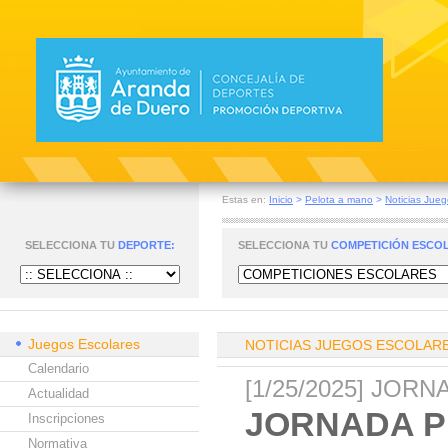
Estas en:
Inicio
>
Pelota a mano
>
Noticias Jueg
SELECCIONA TU
DEPORTE:
SELECCIONA TU
COMPETICIÓN ESCO
Juegos Escolares
NOTICIAS JUEGOS ESCOLAR
Calendario
[1/25/2025] JO
Actualidad
JORNADA P
Inscripciones
Normativa