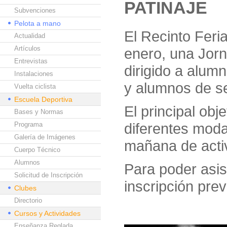
PATINAJE
Subvenciones
Pelota a mano
El Recinto Feri
Actualidad
Artículos
enero, una Jorn
Entrevistas
dirigido a alumn
Instalaciones
y alumnos de se
Vuelta ciclista
Escuela Deportiva
El principal obj
Bases y Normas
diferentes moda
Programa
Galería de Imágenes
mañana de activ
Cuerpo Técnico
Alumnos
Para poder asis
Solicitud de Inscripción
inscripción prev
Clubes
Directorio
Cursos y Actividades
Enseñanza Reglada